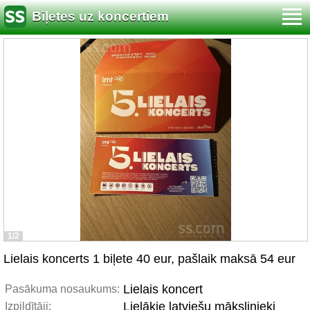
Biļetes uz koncertiem
1/2
Lielais koncerts 1 biļete 40 eur, pašlaik maksā 54 eur
Lielais koncert
Pasākuma nosaukums:
Lielākie latviešu mākslinieki
Izpildītāji: