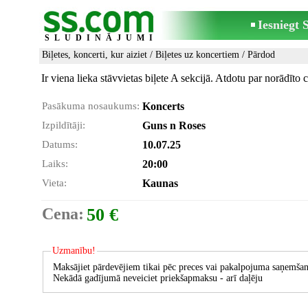
Iesniegt
SLUDINĀJUMI
Biļetes, koncerti, kur aiziet
/
Biļetes uz koncertiem
/ Pārdod
Ir viena lieka stāvvietas biļete A sekcijā. Atdotu par norādīto 
Pasākuma nosaukums:
Koncerts
Izpildītāji:
Guns n Roses
Datums:
10.07.25
Laiks:
20:00
Vieta:
Kaunas
Cena:
50 €
Uzmanību!
Maksājiet pārdevējiem tikai pēc preces vai pakalpojuma saņemšan
Nekādā gadījumā neveiciet priekšapmaksu - arī daļēju