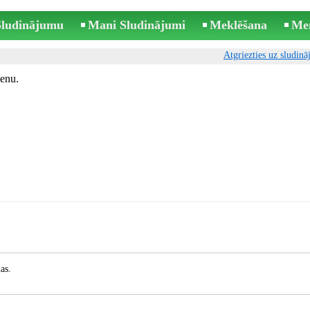
 Sludinājumu
Mani Sludinājumi
Meklēšana
Me
Atgriezties uz sludin
cenu.
as.