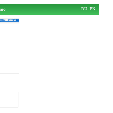
mo
RU
EN
ājumu sarakstu