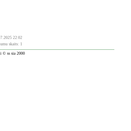
07.2025 22:02
jumu skaits:
1
 © ss sia 2000