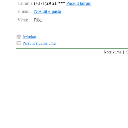
Tālrunis:
(+371)
29-21-***
Parādīt tālruni
E-mail:
Nosūtīt e-pastu
Vieta:
Rīga
Izdrukāt
Pārsūtīt sludinājumu
Noteikumi
|
S