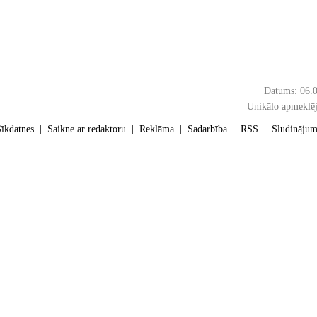
Datums: 06.
Unikālo apmeklē
īkdatnes
|
Saikne ar redaktoru
|
Reklāma
|
Sadarbība
|
RSS
| Sludinājumi