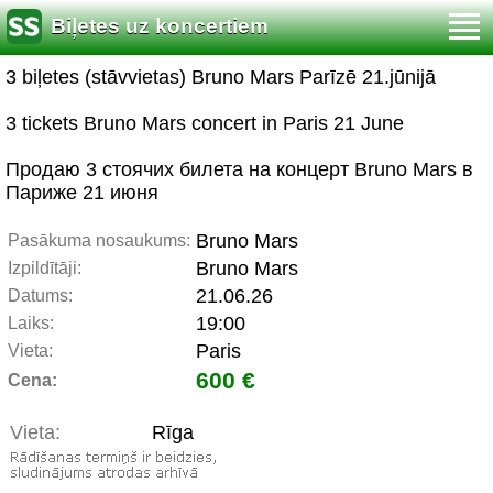
Biļetes uz koncertiem
3 biļetes (stāvvietas) Bruno Mars Parīzē 21.jūnijā
3 tickets Bruno Mars concert in Paris 21 June
Продаю 3 стоячих билета на концерт Bruno Mars в
Париже 21 июня
Bruno Mars
Pasākuma nosaukums:
Bruno Mars
Izpildītāji:
21.06.26
Datums:
19:00
Laiks:
Paris
Vieta:
600 €
Cena:
Vieta:
Rīga