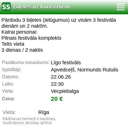
Biļetes uz koncertiem
Pārdodu 3 biļetes (ielūgumus) uz visām 3 festivāla
dienām un 2 naktīm.
Katrai personai:
Pilnais festivāla komplekts
Telts vieta
3 dienas / 2 naktis
Līgo festivāls
Pasākuma nosaukums:
Apvedceļš, Normunds Rutulis
Izpildītāji:
22.06.26
Datums:
22:30
Laiks:
Vecpiebalga
Vieta:
20 €
Cena:
Vieta:
Rīga