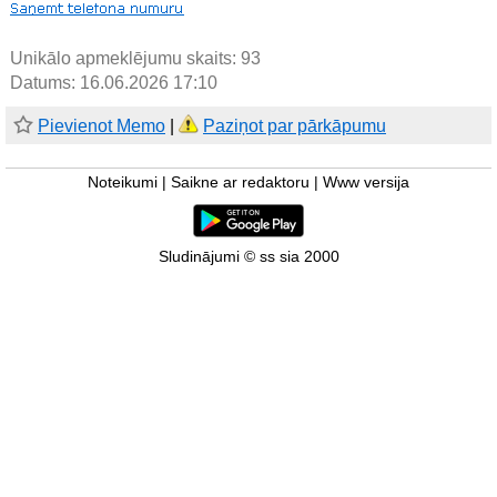
Unikālo apmeklējumu skaits:
93
Datums: 16.06.2026 17:10
Pievienot Memo
|
Paziņot par pārkāpumu
Noteikumi
|
Saikne ar redaktoru
|
Www versija
Sludinājumi © ss sia 2000