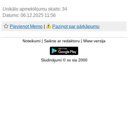
Unikālo apmeklējumu skaits:
34
Datums: 06.12.2025 11:56
Pievienot Memo
|
Paziņot par pārkāpumu
Noteikumi
|
Saikne ar redaktoru
|
Www versija
Sludinājumi © ss sia 2000