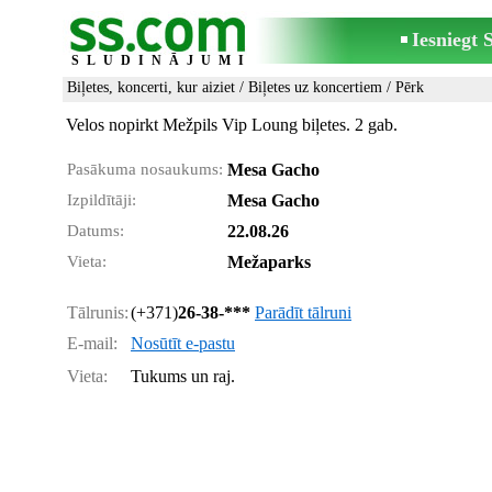
Iesniegt
SLUDINĀJUMI
Biļetes, koncerti, kur aiziet
/
Biļetes uz koncertiem
/ Pērk
Velos nopirkt Mežpils Vip Loung biļetes. 2 gab.
Pasākuma nosaukums:
Mesa Gacho
Izpildītāji:
Mesa Gacho
Datums:
22.08.26
Vieta:
Mežaparks
Tālrunis:
(+371)
26-38-***
Parādīt tālruni
E-mail:
Nosūtīt e-pastu
Vieta:
Tukums un raj.