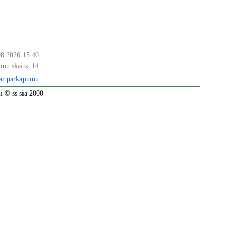
08.2026 15:40
mu skaits:
14
par pārkāpumu
 © ss sia 2000