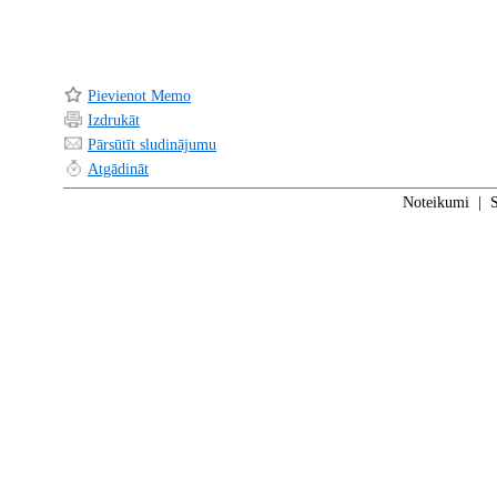
Pievienot Memo
Izdrukāt
Pārsūtīt sludinājumu
Atgādināt
Noteikumi
|
S