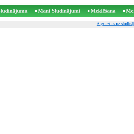
 Sludinājumu
Mani Sludinājumi
Meklēšana
Me
Atgriezties uz sludin