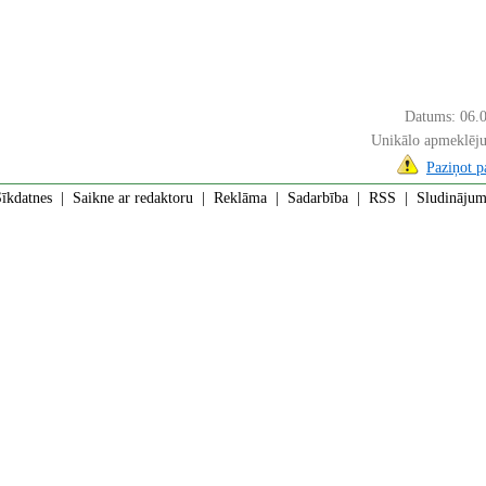
Datums: 06.
Unikālo apmeklēju
Paziņot 
īkdatnes
|
Saikne ar redaktoru
|
Reklāma
|
Sadarbība
|
RSS
| Sludinājumi