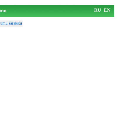
mo
RU
EN
ājumu sarakstu