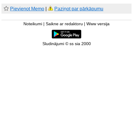
Pievienot Memo
|
Paziņot par pārkāpumu
Noteikumi
|
Saikne ar redaktoru
|
Www versija
Sludinājumi © ss sia 2000