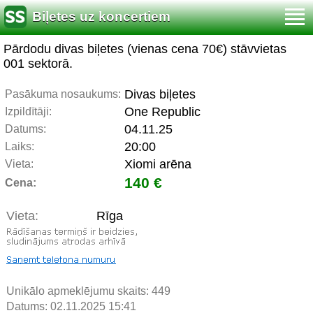
Biļetes uz koncertiem
Pārdodu divas biļetes (vienas cena 70€) stāvvietas
001 sektorā.
Divas biļetes
Pasākuma nosaukums:
One Republic
Izpildītāji:
04.11.25
Datums:
20:00
Laiks:
Xiomi arēna
Vieta:
140 €
Cena:
Vieta:
Rīga
Unikālo apmeklējumu skaits:
449
Datums: 02.11.2025 15:41