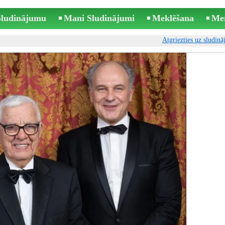
 Sludinājumu
Mani Sludinājumi
Meklēšana
Me
Atgriezties uz sludin