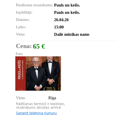
Pasākuma nosaukums:
Pauls un keišs.
Izpildītāji:
Pauls un keišs.
Datums:
26.04.26
Laiks:
15:00
Vieta:
Daile mūzikas nams
Cena:
65 €
Foto:
Vieta:
Rīga