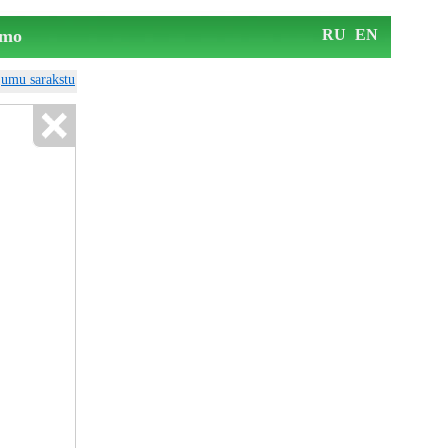
mo
RU
EN
ājumu sarakstu