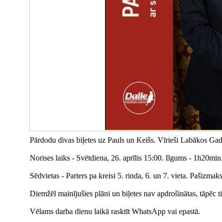
Pārdodu divas biļetes uz Pauls un Keišs. Vīrieši Labākos Gad
Norises laiks - Svētdiena, 26. aprīlis 15:00. Ilgums - 1h20min
Sēdvietas - Parters pa kreisi 5. rinda, 6. un 7. vieta. Pašizm
Diemžēl mainījušies plāni un biļetes nav apdrošinātas, tāpēc t
Vēlams darba dienu laikā rasktīt WhatsApp vai epastā.