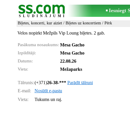
Iesniegt
SLUDINĀJUMI
Biļetes, koncerti, kur aiziet
/
Biļetes uz koncertiem
/ Pērk
Velos nopirkt Mežpils Vip Loung biļetes. 2 gab.
Pasākuma nosaukums:
Mesa Gacho
Izpildītāji:
Mesa Gacho
Datums:
22.08.26
Vieta:
Mežaparks
Tālrunis:
(+371)
26-38-***
Parādīt tālruni
E-mail:
Nosūtīt e-pastu
Vieta:
Tukums un raj.