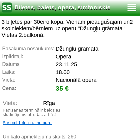
Biļetes, balets, opera, simfoniskie
koncerti
3 biļetes par 30eiro kopā. Vienam pieaugušajam un2
skolniekiem/bērniem uz operu "Džungļu grāmata".
Vietas 2.balkonā.
Džunglu grāmata
Pasākuma nosaukums:
Opera
Izpildītāji:
23.11.25
Datums:
18.00
Laiks:
Nacionālā opera
Vieta:
35 €
Cena:
Vieta:
Rīga
Unikālo apmeklējumu skaits:
260