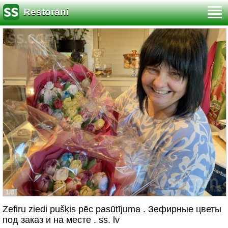
Restorāni
1/8
Zefiru ziedi pušķis pēc pasūtījuma . Зефирные цветы
под заказ и на месте . ss. lv