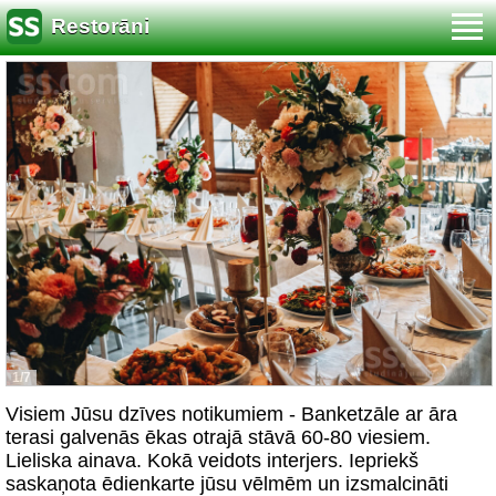
Restorāni
1/7
Visiem Jūsu dzīves notikumiem - Banketzāle ar āra
terasi galvenās ēkas otrajā stāvā 60-80 viesiem.
Lieliska ainava. Kokā veidots interjers. Iepriekš
saskaņota ēdienkarte jūsu vēlmēm un izsmalcināti