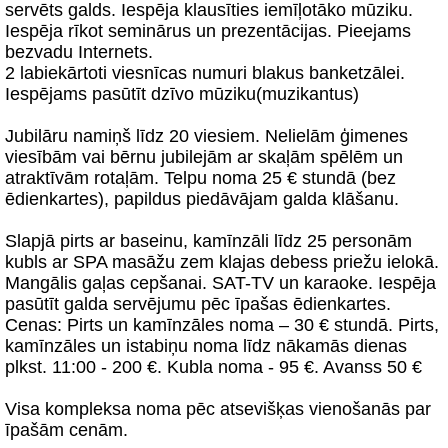
servēts galds. Iespēja klausīties iemīļotāko mūziku.
Iespēja rīkot seminārus un prezentācijas. Pieejams
bezvadu Internets.
2 labiekārtoti viesnīcas numuri blakus banketzālei.
Iespējams pasūtīt dzīvo mūziku(muzikantus)
Jubilāru namiņš līdz 20 viesiem. Nelielām ģimenes
viesībām vai bērnu jubilejām ar skaļām spēlēm un
atraktīvām rotaļām. Telpu noma 25 € stundā (bez
ēdienkartes), papildus piedāvājam galda klāšanu.
Slapjā pirts ar baseinu, kamīnzāli līdz 25 personām
kubls ar SPA masāžu zem klajas debess priežu ielokā.
Mangālis gaļas cepšanai. SAT-TV un karaoke. Iespēja
pasūtīt galda servējumu pēc īpašas ēdienkartes.
Cenas: Pirts un kamīnzāles noma – 30 € stundā. Pirts,
kamīnzāles un istabiņu noma līdz nākamās dienas
plkst. 11:00 - 200 €. Kubla noma - 95 €. Avanss 50 €
Visa kompleksa noma pēc atsevišķas vienošanās par
īpašām cenām.