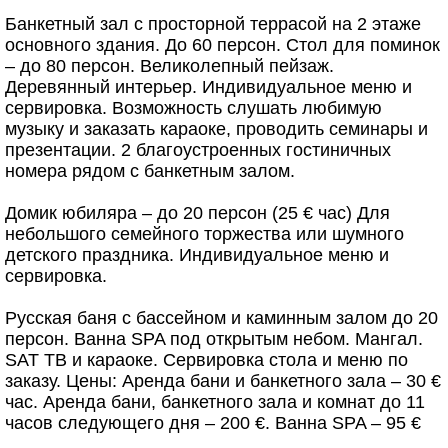
Банкетный зал с просторной террасой на 2 этаже
основного здания. До 60 персон. Стол для поминок
– до 80 персон. Великолепный пейзаж.
Деревянный интерьер. Индивидуальное меню и
сервировка. Возможность слушать любимую
музыку и заказать караоке, проводить семинары и
презентации. 2 благоустроенных гостиничных
номера рядом с банкетным залом.
Домик юбиляра – до 20 персон (25 € час) Для
небольшого семейного торжества или шумного
детского праздника. Индивидуальное меню и
сервировка.
Русская баня с бассейном и каминным залом до 20
персон. Ванна SPA под открытым небом. Мангал.
SAT ТВ и караоке. Сервировка стола и меню по
заказу. Цены: Аренда бани и банкетного зала – 30 €
час. Аренда бани, банкетного зала и комнат до 11
часов следующего дня – 200 €. Ванна SPA – 95 €