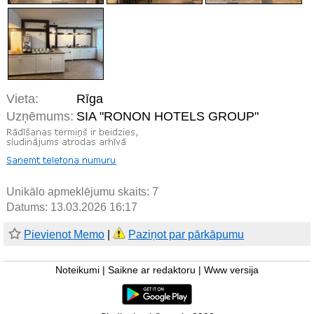
Vieta:
Rīga
Uzņēmums:
SIA "RONON HOTELS GROUP"
Unikālo apmeklējumu skaits:
7
Datums: 13.03.2026 16:17
Pievienot Memo
|
Paziņot par pārkāpumu
Noteikumi
|
Saikne ar redaktoru
|
Www versija