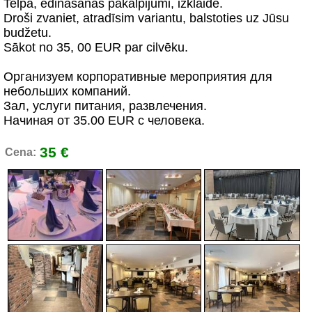
Telpa, ēdināšanas pakalpijumi, izklaide.
Droši zvaniet, atradīsim variantu, balstoties uz Jūsu
budžetu.
Sākot no 35, 00 EUR par cilvēku.
Организуем корпоративные мероприятия для
небольших компаний.
Зал, услуги питания, развлечения.
Начиная от 35.00 EUR c человека.
35 €
Cena: