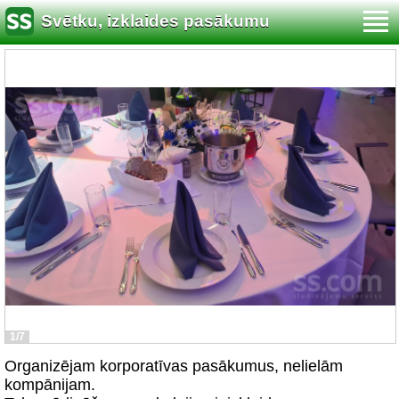
Svētku, izklaides pasākumu
organizēšana
1/7
Organizējam korporatīvas pasākumus, nelielām
kompānijam.