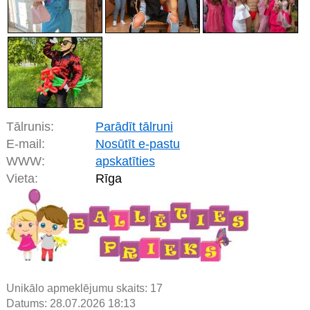
Tālrunis:
Parādīt tālruni
E-mail:
Nosūtīt e-pastu
WWW:
apskatīties
Vieta:
Rīga
Unikālo apmeklējumu skaits:
17
Datums: 28.07.2026 18:13