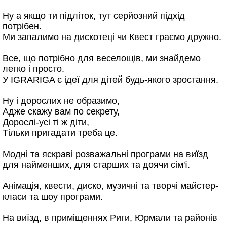
Ну а якщо ти підліток, тут серйозний підхід
потрібен.
Ми запалимо на дискотеці чи Квест граємо дружно.
Все, що потрібно для веселощів, ми знайдемо
легко і просто.
У IGRARIGA є ідеї для дітей будь-якого зростання.
Ну і дорослих не образимо,
Адже скажу вам по секрету,
Дорослі-усі ті ж діти,
Тільки пригадати треба це.
Модні та яскраві розважальні програми на виїзд
для найменших, для старших та доячи сім'ї.
Анімація, квести, диско, музичні та творчі майстер-
класи та шоу програми.
На виїзд, в приміщеннях Риги, Юрмали та районів