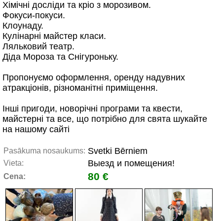
Хімічні досліди та кріо з морозивом.
Фокуси-покуси.
Клоунаду.
Кулінарні майстер класи.
Ляльковий театр.
Діда Мороза та Снігуроньку.
Пропонуємо оформлення, оренду надувних
атракціонів, різноманітні приміщення.
Інші пригоди, новорічні програми та квести,
майстерні та все, що потрібно для свята шукайте
на нашому сайті
Svetki Bērniem
Pasākuma nosaukums:
Выезд и помещения!
Vieta:
80 €
Cena: