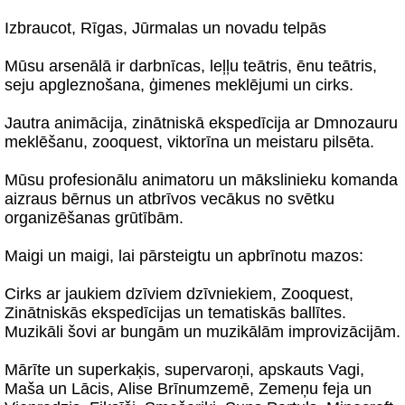
Izbraucot, Rīgas, Jūrmalas un novadu telpās
Mūsu arsenālā ir darbnīcas, leļļu teātris, ēnu teātris,
seju apgleznošana, ģimenes meklējumi un cirks.
Jautra animācija, zinātniskā ekspedīcija ar Dmnozauru
meklēšanu, zooquest, viktorīna un meistaru pilsēta.
Mūsu profesionālu animatoru un mākslinieku komanda
aizraus bērnus un atbrīvos vecākus no svētku
organizēšanas grūtībām.
Maigi un maigi, lai pārsteigtu un apbrīnotu mazos:
Cirks ar jaukiem dzīviem dzīvniekiem, Zooquest,
Zinātniskās ekspedīcijas un tematiskās ballītes.
Muzikāli šovi ar bungām un muzikālām improvizācijām.
Mārīte un superkaķis, supervaroņi, apskauts Vagi,
Maša un Lācis, Alise Brīnumzemē, Zemeņu feja un