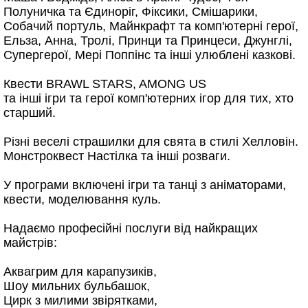
Полуничка та Єдиноріг, Фіксики, Смішарики,
Собачий портуль, Майнкрафт та комп'ютерні герої,
Ельза, Анна, Тролі, Принци та Принцеси, Джунглі,
Супергерої, Мері Поппінс та інші улюблені казкові.
Квести BRAWL STARS, AMONG US
та інші ігри та герої комп'ютерних ігор для тих, хто
старший.
Різні веселі страшилки для свята в стилі Хелловін.
Монстроквест Настілка та інші розваги.
У програми включені ігри та танці з аніматорами,
квести, моделювання куль.
Надаємо професійні послуги від найкращих
майстрів:
Аквагрим для карапузиків,
Шоу мильних бульбашок,
Цирк з милими звірятками,