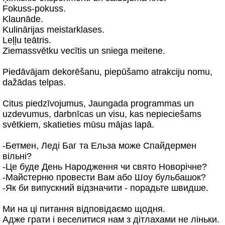
Fokuss-pokuss.
Klaunāde.
Kulinārijas meistarklases.
Leļļu teātris.
Ziemassvētku vecītis un sniega meitene.
Piedāvājam dekorēšanu, piepūšamo atrakciju nomu,
dažādas telpas.
Citus piedzīvojumus, Jaungada programmas un
uzdevumus, darbnīcas un visu, kas nepieciešams
svētkiem, skatieties mūsu mājas lapā.
-Бетмен, Леді Баг та Ельза може Спайдермен
вільні?
-Це буде День Народження чи свято Новорічне?
-Майстерню провести Вам або Шоу бульбашок?
-Як би випускний відзначити - порадьте швидше.
Ми на ці питання відповідаємо щодня.
Адже грати і веселитися нам з дітлахами не ліньки.