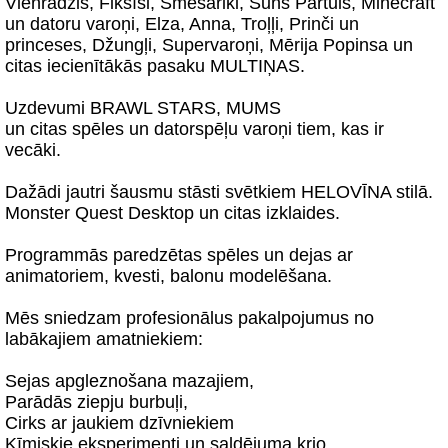
Vienradzis, Fiksīši, Smešariki, Suns Partuls, Minecraft
un datoru varoņi, Elza, Anna, Troļļi, Prinči un
princeses, Džungļi, Supervaroņi, Mērija Popinsa un
citas iecienītākās pasaku MULTIŅAS.
Uzdevumi BRAWL STARS, MUMS
un citas spēles un datorspēļu varoņi tiem, kas ir
vecāki.
Dažādi jautri šausmu stāsti svētkiem HELOVĪNA stilā.
Monster Quest Desktop un citas izklaides.
Programmās paredzētas spēles un dejas ar
animatoriem, kvesti, balonu modelēšana.
Mēs sniedzam profesionālus pakalpojumus no
labākajiem amatniekiem:
Sejas apgleznošana mazajiem,
Parādās ziepju burbuļi,
Cirks ar jaukiem dzīvniekiem
Ķīmiskie eksperimenti un saldējuma krio.