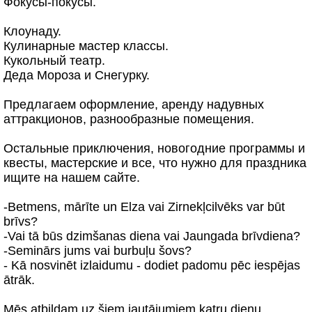
Фокусы-покусы.
Клоунаду.
Кулинарные мастер классы.
Кукольный театр.
Деда Мороза и Снегурку.
Предлагаем оформление, аренду надувных
аттракционов, разнообразные помещения.
Остальные приключения, новогодние программы и
квесты, мастерские и все, что нужно для праздника
ищите на нашем сайте.
-Betmens, mārīte un Elza vai Zirnekļcilvēks var būt
brīvs?
-Vai tā būs dzimšanas diena vai Jaungada brīvdiena?
-Seminārs jums vai burbuļu šovs?
- Kā nosvinēt izlaidumu - dodiet padomu pēc iespējas
ātrāk.
Mēs atbildam uz šiem jautājumiem katru dienu.