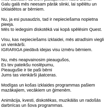
Galu galā mēs neesam pārāk slinki, lai spēlētu un
izklaidētos ar bērniem.
Nu, ja esi pusaudzis, tad ir nepieciešama nopietna
pieeja.
Mēs to iedegsim diskotēkā vai kopā spēlēsim Quest.
Visu, kas nepieciešams izklaidei, mēs atradīsim viegli
un vienkārši.
IGRARIGA piedāvā idejas visu izmēru bērniem.
Nu, mēs neapvainosim pieaugušos,
Es tev pateikšu noslēpumu,
Pieaugušie ir tie paši bērni
Jums tas vienkārši jāatceras.
Modīgas un košas izklaides programmas pašiem
mazākajiem, vecākiem un ģimenēm.
Animācija, kvesti, diskotēkas, muzikālās un radošās
darbnīcas un šova programmas.