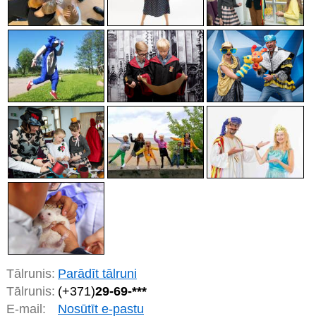
Tālrunis:
Parādīt tālruni
Tālrunis:
(+371)
29-69-***
E-mail:
Nosūtīt e-pastu