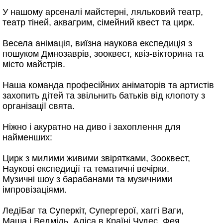
У нашому арсеналі майстерні, ляльковий театр,
театр тіней, аквагрим, сімейний квест та цирк.
Весела анімація, виїзна наукова експедиція з
пошуком Дмнозаврів, зооквест, квіз-вікторина та
місто майстрів.
Наша команда професійних аніматорів та артистів
захопить дітей та звільнить батьків від клопоту з
організації свята.
Ніжно і акуратно на диво і захоплення для
найменших:
Цирк з милими живими звірятками, Зооквест,
Наукові експедиції та тематичні вечірки.
Музичні шоу з барабанами та музичними
імпровізаціями.
ЛедіБаг та Суперкіт, Супергерої, хаггі Ваги,
Маша і Ведмідь, Аліса в Країні Чудес, Фея