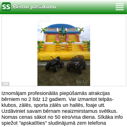
Bērnu pasākumi
1/9
Iznomājam profesionālās piepūšamās atrakcijas
bērniem no 2 līdz 12 gadiem. Var izmantot telpās-
klubos, zālēs, sporta zālēs un hallēs, foaje utt.
Uzdāviniet savam bērnam neaizmirstamus svētkus.
Nomas cenas sākot no 50 eiro/visa diena. Sīkāka info
spiežot "apskatīties" sludinājumā zem telefona