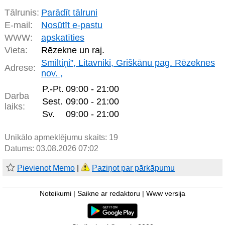
Tālrunis:
Parādīt tālruni
E-mail:
Nosūtīt e-pastu
WWW:
apskatīties
Vieta:
Rēzekne un raj.
Smiltiņi”, Litavniki, Griškānu pag. Rēzeknes
Adrese:
nov. ,
P.-Pt.
09:00 - 21:00
Darba
Sest.
09:00 - 21:00
laiks:
Sv.
09:00 - 21:00
Unikālo apmeklējumu skaits:
19
Datums: 03.08.2026 07:02
Pievienot Memo
|
Paziņot par pārkāpumu
Noteikumi
|
Saikne ar redaktoru
|
Www versija