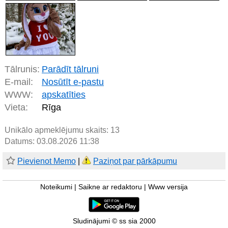
Tālrunis:
Parādīt tālruni
E-mail:
Nosūtīt e-pastu
WWW:
apskatīties
Vieta:
Rīga
Unikālo apmeklējumu skaits:
13
Datums: 03.08.2026 11:38
Pievienot Memo
|
Paziņot par pārkāpumu
Noteikumi
|
Saikne ar redaktoru
|
Www versija
Sludinājumi © ss sia 2000