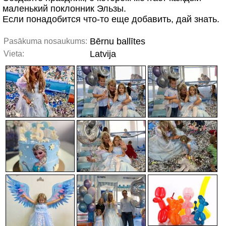
маленький поклонник Эльзы.
Если понадобится что-то еще добавить, дай знать.
Bērnu ballītes
Pasākuma nosaukums:
Latvija
Vieta: