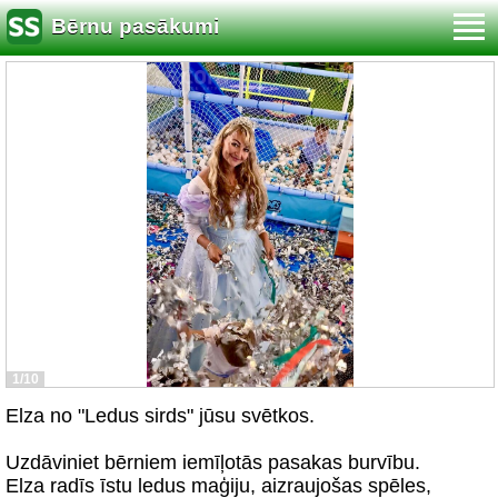
Bērnu pasākumi
1/10
Elza no "Ledus sirds" jūsu svētkos.
Uzdāviniet bērniem iemīļotās pasakas burvību.
Elza radīs īstu ledus maģiju, aizraujošas spēles,