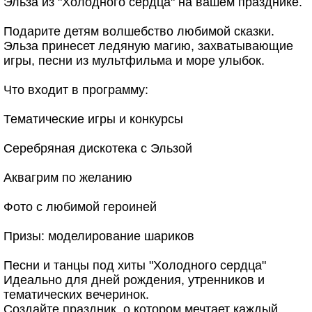
Эльза из "Холодного сердца" на вашем празднике.
Подарите детям волшебство любимой сказки.
Эльза принесет ледяную магию, захватывающие
игры, песни из мультфильма и море улыбок.
Что входит в программу:
Тематические игры и конкурсы
Серебряная дискотека с Эльзой
Аквагрим по желанию
Фото с любимой героиней
Призы: моделирование шариков
Песни и танцы под хиты "Холодного сердца"
Идеально для дней рождения, утренников и
тематических вечеринок.
Создайте праздник, о котором мечтает каждый