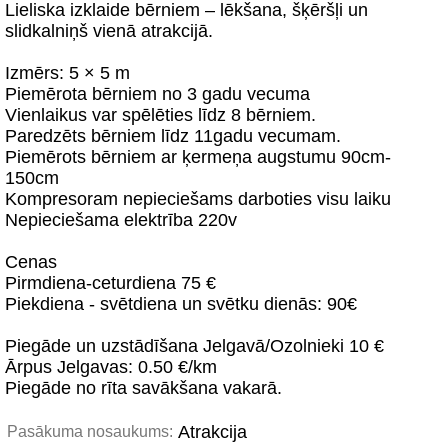
Lieliska izklaide bērniem – lēkšana, šķēršļi un
slidkalniņš vienā atrakcijā.
Izmērs: 5 × 5 m
Piemērota bērniem no 3 gadu vecuma
Vienlaikus var spēlēties līdz 8 bērniem.
Paredzēts bērniem līdz 11gadu vecumam.
Piemērots bērniem ar ķermeņa augstumu 90cm-
150cm
Kompresoram nepieciešams darboties visu laiku
Nepieciešama elektrība 220v
Cenas
Pirmdiena-ceturdiena 75 €
Piekdiena - svētdiena un svētku dienās: 90€
Piegāde un uzstādīšana Jelgavā/Ozolnieki 10 €
Ārpus Jelgavas: 0.50 €/km
Piegāde no rīta savākšana vakarā.
Atrakcija
Pasākuma nosaukums: