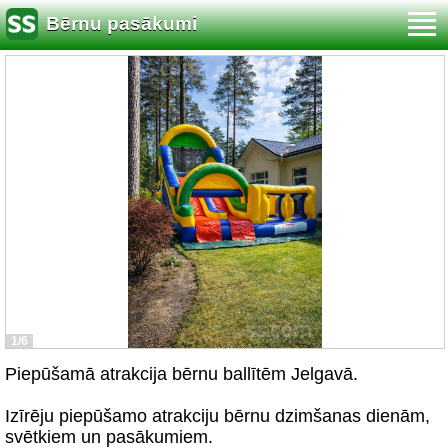
Bērnu pasākumi
1/6
Piepūšamā atrakcija bērnu ballītēm Jelgavā.
Izīrēju piepūšamo atrakciju bērnu dzimšanas dienām,
svētkiem un pasākumiem.