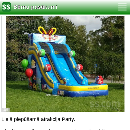
Bērnu pasākumi
1/6
Lielā piepūšamā atrakcija Party.