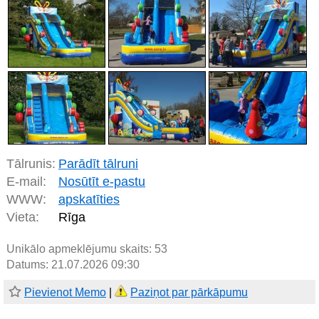
Tālrunis:
Parādīt tālruni
E-mail:
Nosūtīt e-pastu
WWW:
apskatīties
Vieta:
Rīga
Unikālo apmeklējumu skaits:
53
Datums: 21.07.2026 09:30
Pievienot Memo
|
Paziņot par pārkāpumu