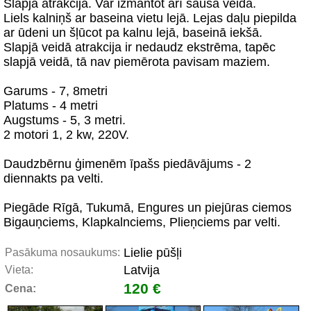
Slapjā atrakcija. Var izmantot arī sausā veidā.
Liels kalniņš ar baseina vietu lejā. Lejas daļu piepilda
ar ūdeni un šļūcot pa kalnu lejā, baseinā iekšā.
Slapjā veidā atrakcija ir nedaudz ekstrēma, tapēc
slapjā veidā, tā nav piemērota pavisam maziem.
Garums - 7, 8metri
Platums - 4 metri
Augstums - 5, 3 metri.
2 motori 1, 2 kw, 220V.
Daudzbērnu ģimenēm īpašs piedāvājums - 2
diennakts pa velti.
Piegāde Rīgā, Tukumā, Engures un piejūras ciemos
Bigauņciems, Klapkalnciems, Plieņciems par velti.
Lielie pūšļi
Pasākuma nosaukums:
Latvija
Vieta:
120 €
Cena: