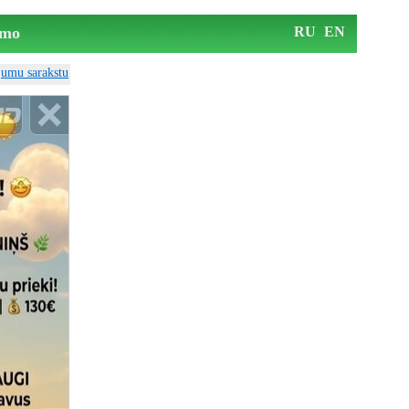
mo
RU
EN
ājumu sarakstu