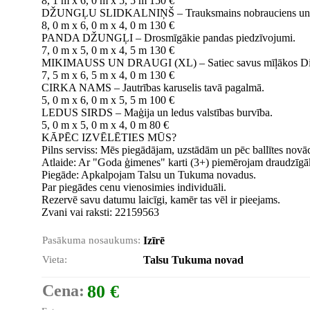
8, 1 m x 6, 0 m x 5, 5 m 150 €
DŽUNGĻU SLIDKALNIŅŠ – Trauksmains nobrauciens un tr
8, 0 m x 6, 0 m x 4, 0 m 130 €
PANDA DŽUNGĻI – Drosmīgākie pandas piedzīvojumi.
7, 0 m x 5, 0 m x 4, 5 m 130 €
MIKIMAUSS UN DRAUGI (XL) – Satiec savus mīļākos Dis
7, 5 m x 6, 5 m x 4, 0 m 130 €
CIRKA NAMS – Jautrības karuselis tavā pagalmā.
5, 0 m x 6, 0 m x 5, 5 m 100 €
LEDUS SIRDS – Maģija un ledus valstības burvība.
5, 0 m x 5, 0 m x 4, 0 m 80 €
KĀPĒC IZVĒLĒTIES MŪS?
Pilns serviss: Mēs piegādājam, uzstādām un pēc ballītes novāc
Atlaide: Ar "Goda ģimenes" karti (3+) piemērojam draudzīgāku 
Piegāde: Apkalpojam Talsu un Tukuma novadus.
Par piegādes cenu vienosimies individuāli.
Rezervē savu datumu laicīgi, kamēr tas vēl ir pieejams.
Zvani vai raksti: 22159563
Pasākuma nosaukums:
Izīrē
Vieta:
Talsu Tukuma novad
Cena:
80 €