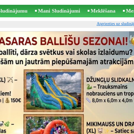
 Sludinājumu
Mani Sludinājumi
Meklēšana
Me
Atgriezties uz sludin