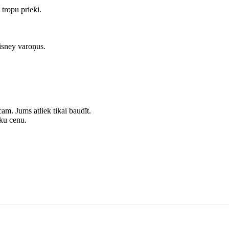
opu prieki.
ney varoņus.
am. Jums atliek tikai baudīt.
cenu. ‍‍‍