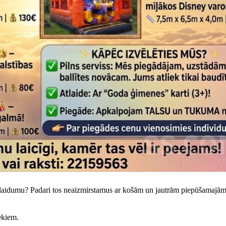
 izlaidumu? Padari tos neaizmirstamus ar košām un jautrām piepūšamajā
ekiem.