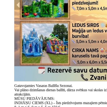
Gatavojamies Vasaras Ballīšu Sezonai.
Vai plāno dzimšanas dienas ballīti, dārza svētkus vai skolas
atrakcijām.
MŪSU PIEDĀVĀJUMS:
INDIĀŅU CIEMS (XL) – Īsts piedzīvojums mazajiem pētni