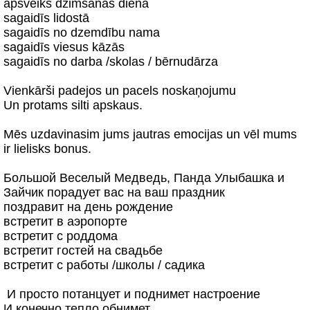
apsveiks dzimšanas dienā
sagaidīs lidostā
sagaidīs no dzemdību nama
sagaidīs viesus kāzās
sagaidīs no darba /skolas / bērnudārza
Vienkārši padejos un pacels noskaņojumu
Un protams silti apskaus.
Mēs uzdavinasim jums jautras emocijas un vēl mums
ir lielisks bonus.
Большой Веселый Медведь, Панда Улыбашка и
Зайчик ‍порадует вас на ваш праздник
поздравит на день рождение
встретит в аэропорте
встретит с роддома
встретит гостей на свадьбе
встретит с работы /школы / садика
‍ И просто потанцует и поднимет настроение
И конечно тепло обнимет.