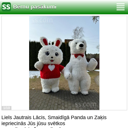
Bērnu pasākumi
1/10
Liels Jautrais Lācis, Smaidīgā Panda un Zaķis
iepriecinās Jūs jūsu svētkos