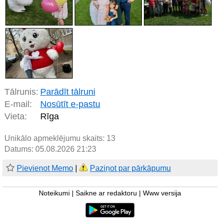
Tālrunis:
Parādīt tālruni
E-mail:
Nosūtīt e-pastu
Vieta:
Rīga
Unikālo apmeklējumu skaits:
13
Datums: 05.08.2026 21:23
Pievienot Memo
|
Paziņot par pārkāpumu
Noteikumi
|
Saikne ar redaktoru
|
Www versija