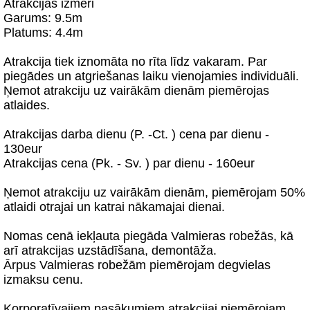
Atrakcijas izmēri
Garums: 9.5m
Platums: 4.4m
Atrakcija tiek iznomāta no rīta līdz vakaram. Par
piegādes un atgriešanas laiku vienojamies individuāli.
Ņemot atrakciju uz vairākām dienām piemērojas
atlaides.
Atrakcijas darba dienu (P. -Ct. ) cena par dienu -
130eur
Atrakcijas cena (Pk. - Sv. ) par dienu - 160eur
Ņemot atrakciju uz vairākām dienām, piemērojam 50%
atlaidi otrajai un katrai nākamajai dienai.
Nomas cenā iekļauta piegāda Valmieras robežās, kā
arī atrakcijas uzstādīšana, demontāža.
Ārpus Valmieras robežām piemērojam degvielas
izmaksu cenu.
Korporatīvajiem pasākumiem atrakcijai piemērojam