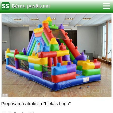
Bērnu pasākumi
1/2
Piepūšamā atrakcija "Lielais Lego"