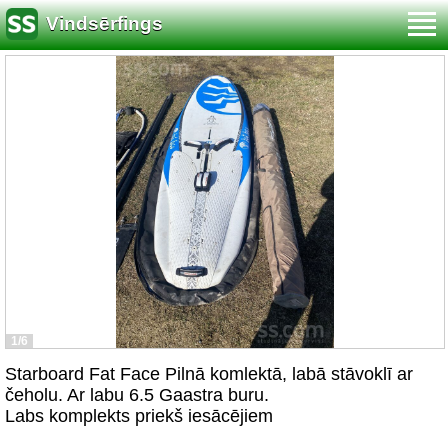
Vindsērfings
1/6
Starboard Fat Face Pilnā komlektā, labā stāvoklī ar
čeholu. Ar labu 6.5 Gaastra buru.
Labs komplekts priekš iesācējiem