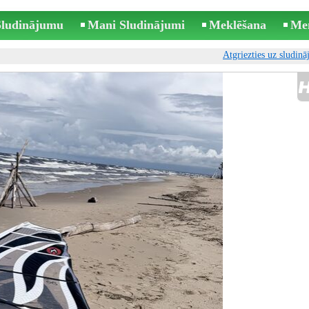
 Sludinājumu
Mani Sludinājumi
Meklēšana
Me
Atgriezties uz sludin