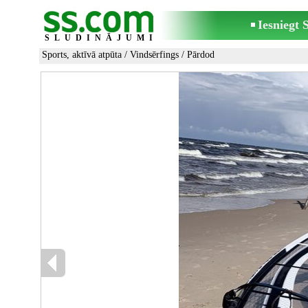
Iesniegt
SLUDINĀJUMI
Sports, aktīvā atpūta
/
Vindsērfings
/ Pārdod