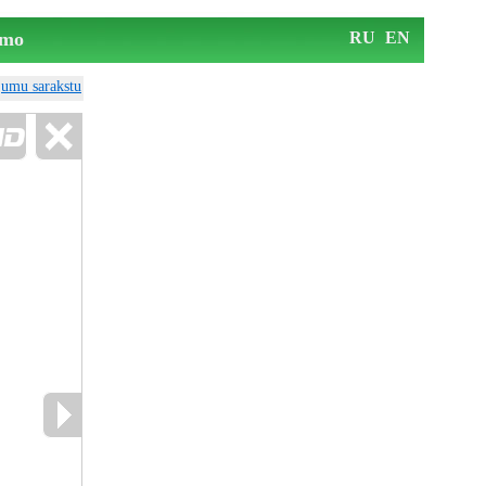
mo
RU
EN
ājumu sarakstu