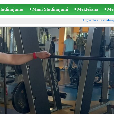
 Sludinājumu
Mani Sludinājumi
Meklēšana
Me
Atgriezties uz sludin