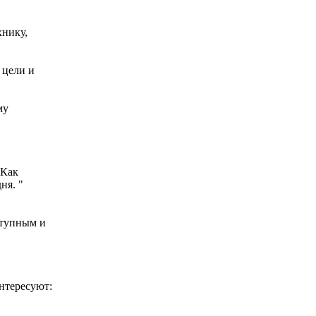
хнику,
 цели и
му
 Как
ня. "
ступным и
нтересуют: