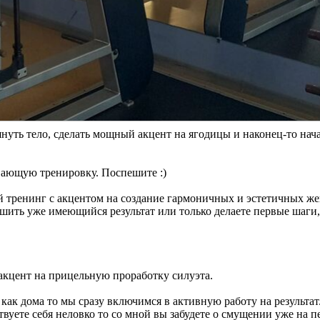
нуть тело, сделать мощный акцент на ягодицы и наконец-то нач
вающую тренировку. Поспешите :)
й тренинг с акцентом на создание гармоничных и эстетичных ж
чшить уже имеющийся результат или только делаете первые шаги
кцент на прицельную проработку силуэта.
 как дома то мы сразу включимся в активную работу на результат
твуете себя неловко то со мной вы забудете о смущении уже на п