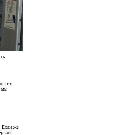
ать
енских
, мы
. Если же
ервой