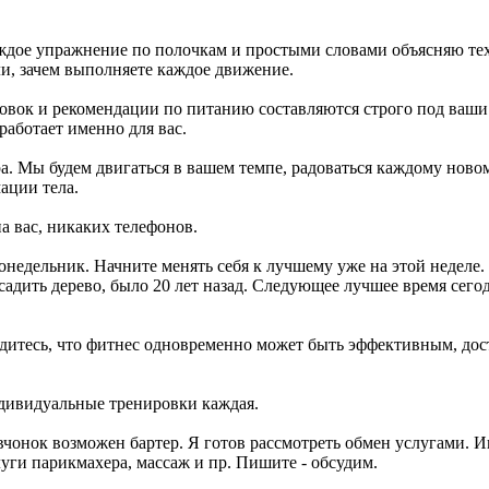
ждое упражнение по полочкам и простыми словами объясняю те
, зачем выполняете каждое движение.
овок и рекомендации по питанию составляются строго под ваши
работает именно для вас.
ра. Мы будем двигаться в вашем темпе, радоваться каждому ново
ации тела.
на вас, никаких телефонов.
недельник. Начните менять себя к лучшему уже на этой неделе.
адить дерево, было 20 лет назад. Следующее лучшее время сегод
дитесь, что фитнес одновременно может быть эффективным, до
ивидуальные тренировки каждая.
ок возможен бартер. Я готов рассмотреть обмен услугами. И
уги парикмахера, массаж и пр. Пишите - обсудим.