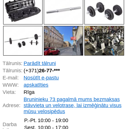
Tālrunis:
Parādīt tālruni
Tālrunis:
(+371)
26-77-***
E-mail:
Nosūtīt e-pastu
WWW:
apskatīties
Vieta:
Rīga
Bruninieku 73 pagalmā mums bezmaksas
Adrese:
stāvvieta un velotrase, lai izmēģinātu visus
mūsu velosipēdus
P.-Pt.
10:00 - 19:00
Darba
Sest.
10:00 - 17:00