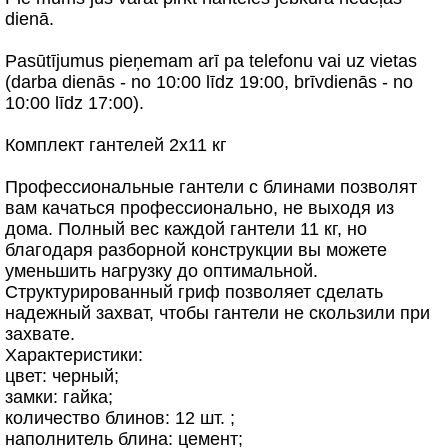
dienā.
Pasūtījumus pieņemam arī pa telefonu vai uz vietas
(darba dienās - no 10:00 līdz 19:00, brīvdienās - no
10:00 līdz 17:00).
Комплект гантелей 2х11 кг
Профессиональные гантели с блинами позволят
вам качаться профессионально, не выходя из
дома. Полный вес каждой гантели 11 кг, но
благодаря разборной конструкции вы можете
уменьшить нагрузку до оптимальной.
Структурированный гриф позволяет сделать
надежный захват, чтобы гантели не скользили при
захвате.
Характеристики:
цвет: черный;
замки: гайка;
количество блинов: 12 шт. ;
наполнитель блина: цемент;