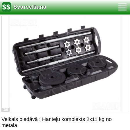
Svarcelšana
1/6
Veikals piedāvā : Hanteļu komplekts 2x11 kg no
metala