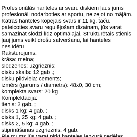
Profesionālās hanteles ar svaru diskiem ļaus jums
profesionāli nodarboties ar sportu, neizejot no mājām.
Katras hanteles kopējais svars ir 11 kg, taču,
pateicoties svaru regulējošam dizainam, jūs varat
samazināt slodzi līdz optimālajai. Strukturētais stienis
ļauj jums veikt drošu satveršanu, lai hanteles
neslīdētu.
Raksturojums:
krāsa: melna;
slēdzenes: uzgrieznis;
disku skaits: 12 gab .;
disku pildviela: cements;
izmērs (garums / diametrs): 48x0, 30 cm;
komplekta svars: 20 kg
Komplektācija:
tienis: 2 gab. ;
disks 1 kg: 4 gab. ;
disks 1, 25 kg: 4 gab. ;
disks 2, 5 kg: 4 gab. ;
stiprināšanas uzgrieznis: 4 gab.
Pie mums jūs varat pirkt hanteles jebkurā nedēļas