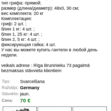
тип грифа: прямой;
размер (длина/диаметр): 48х0, 30 см;
вес комплекта: 20 кг
Комплектация:
гриф: 2 шт. ;
блин 1 кг: 4 шт. ;
блин 1, 25 кг: 4 шт. ;
блин 2, 5 кг: 4 шт. ;
фиксирующая гайка: 4 шт.
У нас вы можете купить гантели в любой день
недели.
veikals adrese : Rīga Bruninieku 73 pagalmā
bezmaksas stāvvieta klientiem
Svarcelšana
Tips:
Germany
Ražotājs:
jaun.
Stāvoklis:
70 €
Cena: