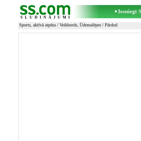
Iesniegt
SLUDINĀJUMI
Sports, aktīvā atpūta
/
Veikbords, Ūdensslēpes
/ Pārdod