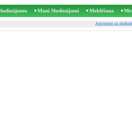
 Sludinājumu
Mani Sludinājumi
Meklēšana
Me
Atgriezties uz sludin