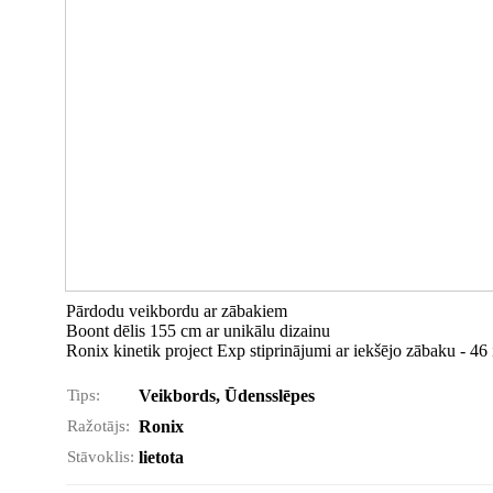
Pārdodu veikbordu ar zābakiem
Boont dēlis 155 cm ar unikālu dizainu
Ronix kinetik project Exp stiprinājumi ar iekšējo zābaku - 46
Tips:
Veikbords, Ūdensslēpes
Ražotājs:
Ronix
Stāvoklis:
lietota