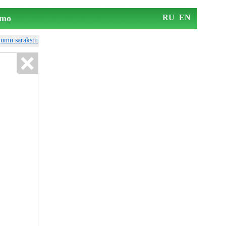
mo
RU
EN
ājumu sarakstu