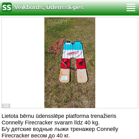
Veikbords, Ūdensslēpes
1/2
Lietota bērnu ūdensslēpe platforma trenažieris
Connelly Firecracker svaram līdz 40 kg.
Б/у детские водные лыжи тренажер Connelly
Firecracker весом до 40 кг.