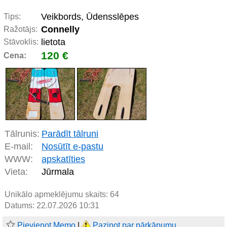
Veikbords, Ūdensslēpes
Tips:
Connelly
Ražotājs:
lietota
Stāvoklis:
120 €
Cena:
Tālrunis:
Parādīt tālruni
E-mail:
Nosūtīt e-pastu
WWW:
apskatīties
Vieta:
Jūrmala
Unikālo apmeklējumu skaits:
64
Datums: 22.07.2026 10:31
Pievienot Memo
|
Paziņot par pārkāpumu