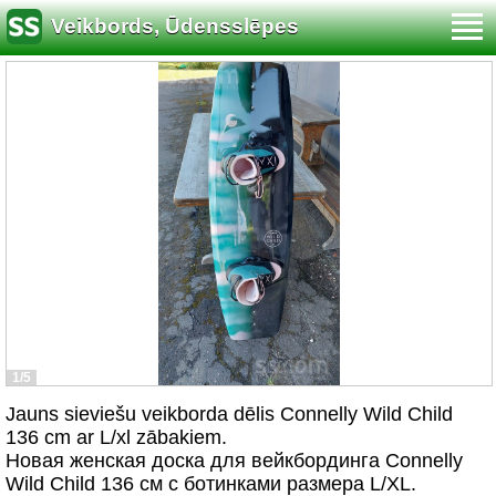
Veikbords, Ūdensslēpes
1/5
Jauns sieviešu veikborda dēlis Connelly Wild Child
136 cm ar L/xl zābakiem.
Новая женская доска для вейкбординга Connelly
Wild Child 136 см с ботинками размера L/XL.