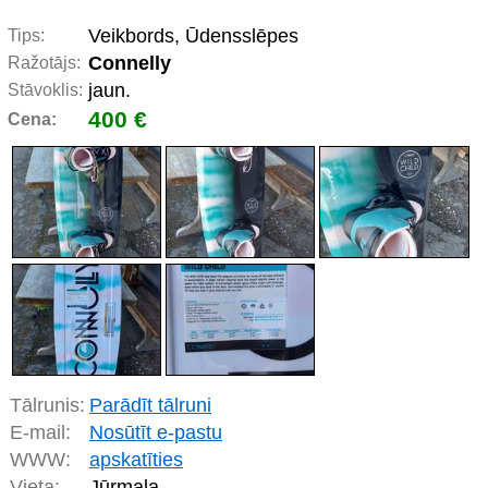
Veikbords, Ūdensslēpes
Tips:
Connelly
Ražotājs:
jaun.
Stāvoklis:
400 €
Cena:
Tālrunis:
Parādīt tālruni
E-mail:
Nosūtīt e-pastu
WWW:
apskatīties
Vieta:
Jūrmala