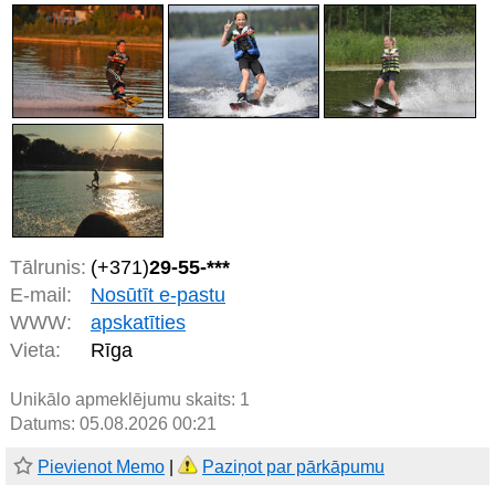
Tālrunis:
(+371)
29-55-***
E-mail:
Nosūtīt e-pastu
WWW:
apskatīties
Vieta:
Rīga
Unikālo apmeklējumu skaits:
1
Datums: 05.08.2026 00:21
Pievienot Memo
|
Paziņot par pārkāpumu