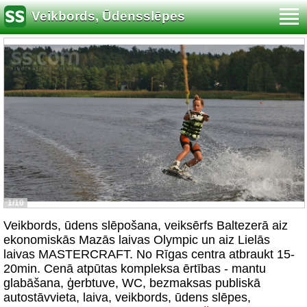
Veikbords, Ūdensslēpes
1/10
Veikbords, ūdens slēpošana, veiksērfs Baltezerā aiz
ekonomiskās Mazās laivas Olympic un aiz Lielās
laivas MASTERCRAFT. No Rīgas centra atbraukt 15-
20min. Cenā atpūtas kompleksa ērtības - mantu
glabāšana, ģerbtuve, WC, bezmaksas publiskā
autostāvvieta, laiva, veikbords, ūdens slēpes,