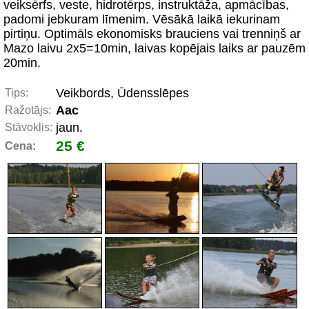
veiksērfs, veste, hidrotērps, instruktāža, apmācības,
padomi jebkuram līmenim. Vēsākā laikā iekurinam
pirtiņu. Optimāls ekonomisks brauciens vai trenniņš ar
Mazo laivu 2x5=10min, laivas kopējais laiks ar pauzēm
20min.
Veikbords, Ūdensslēpes
Tips:
Aac
Ražotājs:
jaun.
Stāvoklis:
25 €
Cena: