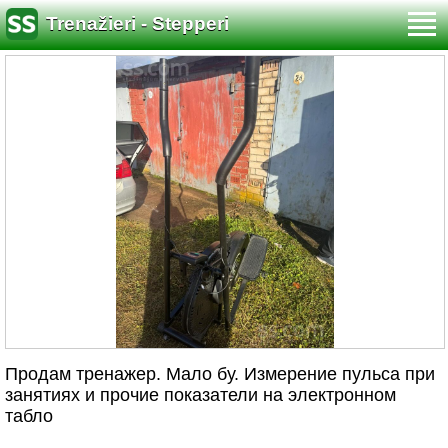
Trenažieri - Stepperi
Продам тренажер. Мало бу. Измерение пульса при
занятиях и прочие показатели на электронном
табло