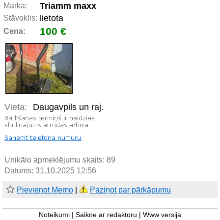
Triamm maxx
Marka:
lietota
Stāvoklis:
100 €
Cena:
Vieta:
Daugavpils un raj.
Unikālo apmeklējumu skaits:
89
Datums: 31.10.2025 12:56
Pievienot Memo
|
Paziņot par pārkāpumu
Noteikumi
|
Saikne ar redaktoru
|
Www versija