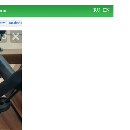
mo
RU
EN
ājumu sarakstu