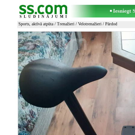
Iesniegt
SLUDINĀJUMI
Sports, aktīvā atpūta
/
Trenažieri
/
Velotrenažieri
/ Pārdod