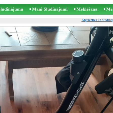
 Sludinājumu
Mani Sludinājumi
Meklēšana
Me
Atgriezties uz sludin