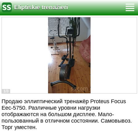
Eliptiskie trenažieri
1/3
Продаю эллиптический тренажёр Proteus Focus
Eec-5750. Различные уровни нагрузки
отображаются на большом дисплее. Мало-
пользованный в отличном состоянии. Самовывоз.
Торг уместен.