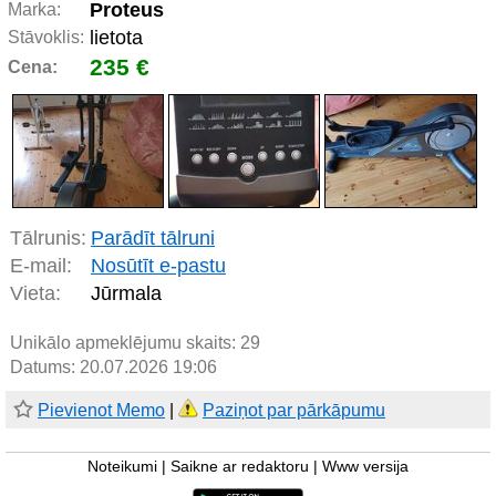
Proteus
Marka:
lietota
Stāvoklis:
235 €
Cena:
Tālrunis:
Parādīt tālruni
E-mail:
Nosūtīt e-pastu
Vieta:
Jūrmala
Unikālo apmeklējumu skaits:
29
Datums: 20.07.2026 19:06
Pievienot Memo
|
Paziņot par pārkāpumu
Noteikumi
|
Saikne ar redaktoru
|
Www versija