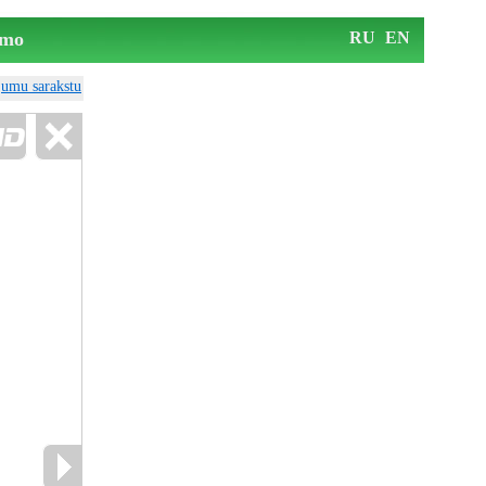
mo
RU
EN
ājumu sarakstu