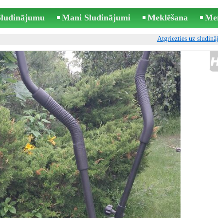
 Sludinājumu
Mani Sludinājumi
Meklēšana
Me
Atgriezties uz sludin