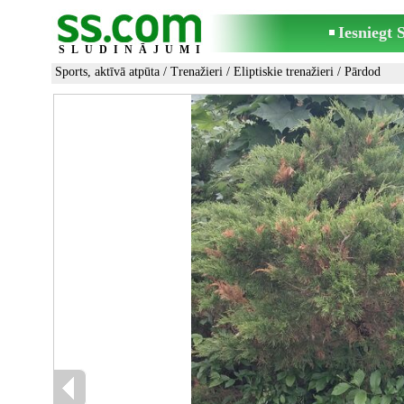
Iesniegt
SLUDINĀJUMI
Sports, aktīvā atpūta
/
Trenažieri
/
Eliptiskie trenažieri
/ Pārdod