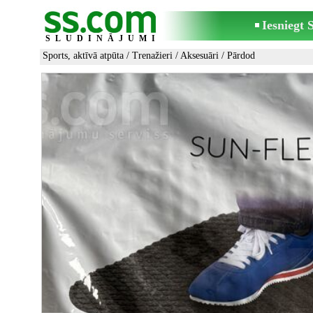
Iesniegt
SLUDINĀJUMI
Sports, aktīvā atpūta
/
Trenažieri
/
Aksesuāri
/ Pārdod