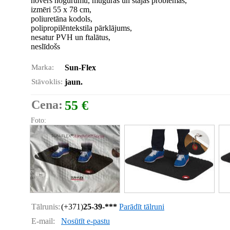
novērš nogurumu, muguras un stājas problēmas,
izmēri 55 x 78 cm,
poliuretāna kodols,
polipropilēntekstila pārklājums,
nesatur PVH un ftalātus,
neslīdošs
Marka:
Sun-Flex
Stāvoklis:
jaun.
Cena:
55 €
Foto:
Tālrunis:
(+371)
25-39-***
Parādīt tālruni
E-mail:
Nosūtīt e-pastu