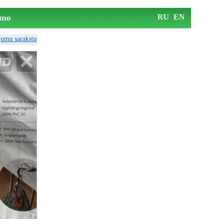
mo
RU
EN
ājumu sarakstu