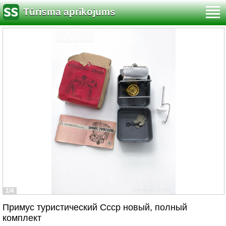
Tūrisma aprīkojums
1/4
Примус туристический Ссср новый, полный
комплект