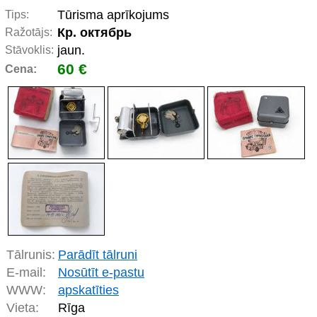
Tūrisma aprīkojums
Tips:
Кр. октябрь
Ražotājs:
jaun.
Stāvoklis:
60 €
Cena:
Tālrunis:
Parādīt tālruni
E-mail:
Nosūtīt e-pastu
WWW:
apskatīties
Vieta:
Rīga