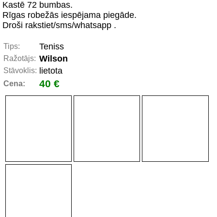
Kastē 72 bumbas.
Rīgas robežās iespējama piegāde.
Droši rakstiet/sms/whatsapp .
Teniss
Tips:
Wilson
Ražotājs:
lietota
Stāvoklis:
40 €
Cena: