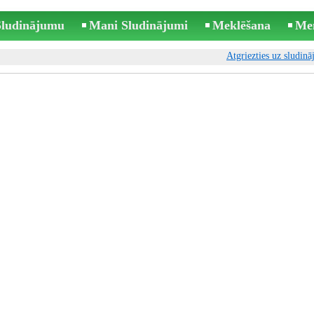
 Sludinājumu
Mani Sludinājumi
Meklēšana
Me
Atgriezties uz sludin