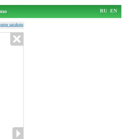
mo
RU
EN
ājumu sarakstu