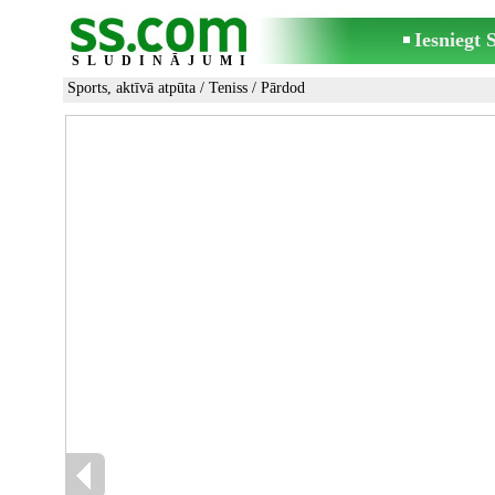
Iesniegt
SLUDINĀJUMI
Sports, aktīvā atpūta
/
Teniss
/ Pārdod