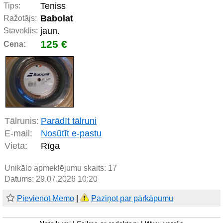
Teniss
Tips:
Babolat
Ražotājs:
jaun.
Stāvoklis:
125 €
Cena:
Tālrunis:
Parādīt tālruni
E-mail:
Nosūtīt e-pastu
Vieta:
Rīga
Unikālo apmeklējumu skaits:
17
Datums: 29.07.2026 10:20
Pievienot Memo
|
Paziņot par pārkāpumu