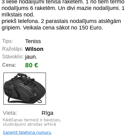
3 lielie nodalījumi tenisa raketēm. 1 no tiem termo
nodalījums 6 raketēm. Un divi mazie nodalījumi. 1
mīkstais nod.
priekš telefona. 2 parastais nodalījums atslēgām
gripiem. Veikala cena sākot no 150 Euro.
Teniss
Tips:
Wilson
Ražotājs:
jaun.
Stāvoklis:
80 €
Cena:
Vieta:
Rīga