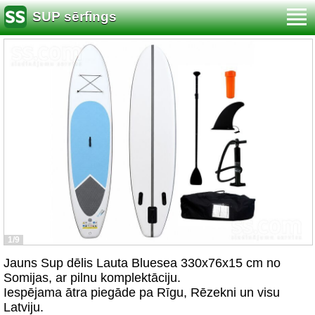
SUP sērfings
1/9
Jauns Sup dēlis Lauta Bluesea 330x76x15 cm no
Somijas, ar pilnu komplektāciju.
Iespējama ātra piegāde pa Rīgu, Rēzekni un visu
Latviju.