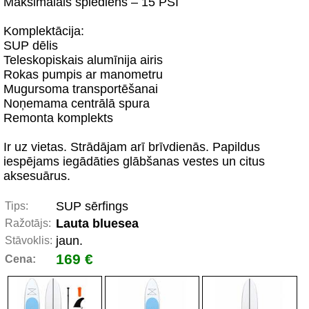
Maksimālais spiediens – 15 PSI
Komplektācija:
SUP dēlis
Teleskopiskais alumīnija airis
Rokas pumpis ar manometru
Mugursoma transportēšanai
Noņemama centrālā spura
Remonta komplekts
Ir uz vietas. Strādājam arī brīvdienās. Papildus
iespējams iegādāties glābšanas vestes un citus
aksesuārus.
SUP sērfings
Tips:
Lauta bluesea
Ražotājs:
jaun.
Stāvoklis:
169 €
Cena: