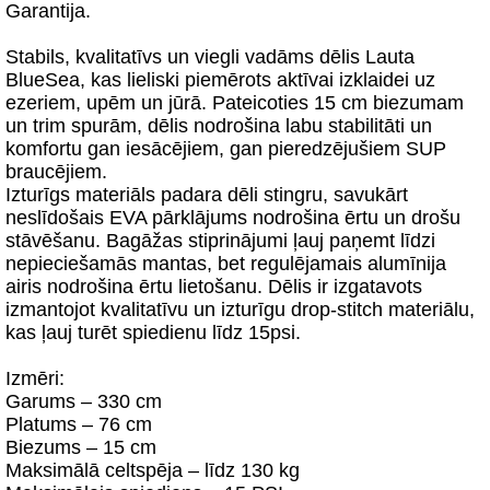
Garantija.
Stabils, kvalitatīvs un viegli vadāms dēlis Lauta
BlueSea, kas lieliski piemērots aktīvai izklaidei uz
ezeriem, upēm un jūrā. Pateicoties 15 cm biezumam
un trim spurām, dēlis nodrošina labu stabilitāti un
komfortu gan iesācējiem, gan pieredzējušiem SUP
braucējiem.
Izturīgs materiāls padara dēli stingru, savukārt
neslīdošais EVA pārklājums nodrošina ērtu un drošu
stāvēšanu. Bagāžas stiprinājumi ļauj paņemt līdzi
nepieciešamās mantas, bet regulējamais alumīnija
airis nodrošina ērtu lietošanu. Dēlis ir izgatavots
izmantojot kvalitatīvu un izturīgu drop-stitch materiālu,
kas ļauj turēt spiedienu līdz 15psi.
Izmēri:
Garums – 330 cm
Platums – 76 cm
Biezums – 15 cm
Maksimālā celtspēja – līdz 130 kg