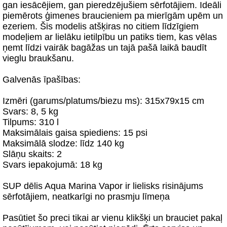
gan iesācējiem, gan pieredzējušiem sērfotājiem. Ideāli
piemērots ģimenes braucieniem pa mierīgām upēm un
ezeriem. Šis modelis atšķiras no citiem līdzīgiem
modeļiem ar lielāku ietilpību un patiks tiem, kas vēlas
ņemt līdzi vairāk bagāžas un tajā pašā laikā baudīt
vieglu braukšanu.
Galvenās īpašības:
Izmēri (garums/platums/biezu ms): 315x79x15 cm
Svars: 8, 5 kg
Tilpums: 310 l
Maksimālais gaisa spiediens: 15 psi
Maksimālā slodze: līdz 140 kg
Slāņu skaits: 2
Svars iepakojumā: 18 kg
SUP dēlis Aqua Marina Vapor ir lielisks risinājums
sērfotājiem, neatkarīgi no prasmju līmeņa
Pasūtiet šo preci tikai ar vienu klikšķi un brauciet pakaļ