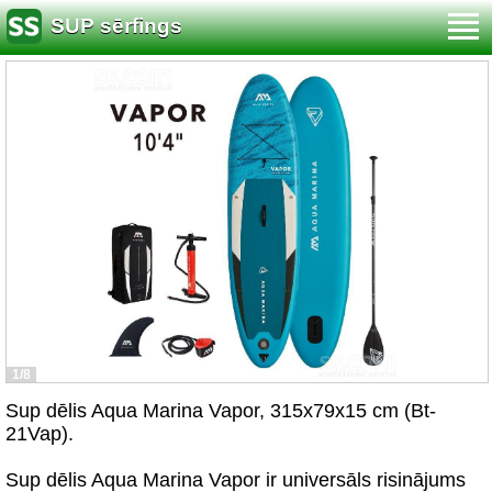
SUP sērfings
1/8
Sup dēlis Aqua Marina Vapor, 315x79x15 cm (Bt-
21Vap).
Sup dēlis Aqua Marina Vapor ir universāls risinājums