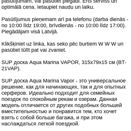
pasūtījumam, vai pasūtiet piegādi. Ērts serviss un
optimālā cena. Ietaupiet naudu un laiku.
Pasūtījumus pieņemam arī pa telefonu (darba dienās -
no 10:00 līdz 19:00, brīvdienās - no 10:00 līdz 17:00).
Piegādājam visā Latvijā.
Klikšķiniet uz linka, kas seko pēc burtiem W W W un
pasūtiet tūlīt pat vai zvaniet.
SUP доска Aqua Marina VAPOR, 315x79x15 см (BT-
21VAP).
SUP доска Aqua Marina Vapor - это универсальное
решение, как для начинающих, так и для опытных
серферов. Идеально подходит для семейных
поездок по спокойным рекам и озерам. Данная
модель отличается от других подобных большей
вместительностью и понравится тем, кто хочет
взять с собой больше багажа, и при этом
наслаждаться легкой поездкой.