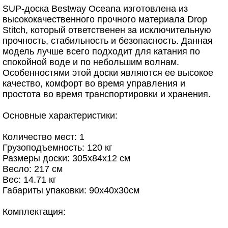
SUP-доска Bestway Oceana изготовлена из
высококачественного прочного материала Drop
Stitch, который ответственен за исключительную
прочность, стабильность и безопасность. Данная
модель лучше всего подходит для катания по
спокойной воде и по небольшим волнам.
Особенностями этой доски являются ее высокое
качество, комфорт во время управления и
простота во время транспортировки и хранения.
Основные характеристики:
Количество мест: 1
Грузоподъемность: 120 кг
Размеры доски: 305x84x12 см
Весло: 217 см
Вес: 14.71 кг
Габариты упаковки: 90х40х30см
Комплектация: