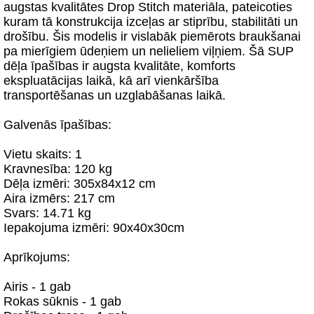
augstas kvalitātes Drop Stitch materiāla, pateicoties
kuram tā konstrukcija izceļas ar stiprību, stabilitāti un
drošību. Šis modelis ir vislabāk piemērots braukšanai
pa mierīgiem ūdeņiem un nelieliem viļņiem. Šā SUP
dēļa īpašības ir augsta kvalitāte, komforts
ekspluatācijas laikā, kā arī vienkāršība
transportēšanas un uzglabāšanas laikā.
Galvenās īpašības:
Vietu skaits: 1
Kravnesība: 120 kg
Dēļa izmēri: 305x84x12 cm
Aira izmērs: 217 cm
Svars: 14.71 kg
Iepakojuma izmēri: 90x40x30cm
Aprīkojums:
Airis - 1 gab
Rokas sūknis - 1 gab