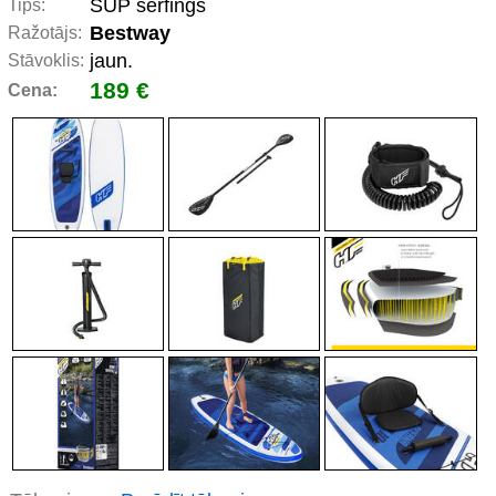
SUP sērfings
Tips:
Bestway
Ražotājs:
jaun.
Stāvoklis:
189 €
Cena: