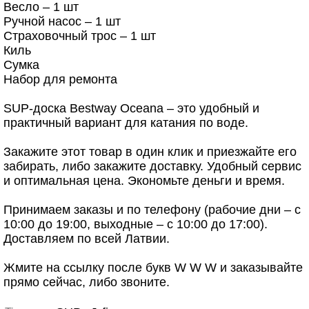
Весло – 1 шт
Ручной насос – 1 шт
Страховочный трос – 1 шт
Киль
Сумка
Набор для ремонта
SUP-доска Bestway Oceana – это удобный и
практичный вариант для катания по воде.
Закажите этот товар в один клик и приезжайте его
забирать, либо закажите доставку. Удобный сервис
и оптимальная цена. Экономьте деньги и время.
Принимаем заказы и по телефону (рабочие дни – с
10:00 до 19:00, выходные – с 10:00 до 17:00).
Доставляем по всей Латвии.
Жмите на ссылку после букв W W W и заказывайте
прямо сейчас, либо звоните.