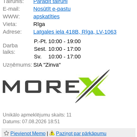
Tālrunis:
Parādīt tālruni
E-mail:
Nosūtīt e-pastu
WWW:
apskatīties
Vieta:
Rīga
Adrese:
Latgales iela 418B, Rīga, LV-1063
P.-Pt.
10:00 - 19:00
Darba
Sest.
10:00 - 17:00
laiks:
Sv.
10:00 - 17:00
Uzņēmums:
SIA "Zinva"
Unikālo apmeklējumu skaits:
11
Datums: 07.08.2026 18:51
Pievienot Memo
|
Paziņot par pārkāpumu