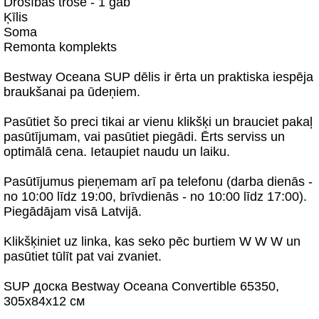
Drošības trose - 1 gab
Ķīlis
Soma
Remonta komplekts
Bestway Oceana SUP dēlis ir ērta un praktiska iespēja
braukšanai pa ūdeņiem.
Pasūtiet šo preci tikai ar vienu klikšķi un brauciet pakaļ
pasūtījumam, vai pasūtiet piegādi. Ērts serviss un
optimālā cena. Ietaupiet naudu un laiku.
Pasūtījumus pieņemam arī pa telefonu (darba dienās -
no 10:00 līdz 19:00, brīvdienās - no 10:00 līdz 17:00).
Piegādājam visā Latvijā.
Klikšķiniet uz linka, kas seko pēc burtiem W W W un
pasūtiet tūlīt pat vai zvaniet.
SUP доска Bestway Oceana Convertible 65350,
305x84x12 см