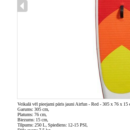
Veikalā vēl pieejami pāris jauni Airfun - Red - 305 x 76 x
Garums: 305 cm,
Platums: 76 cm,
Biezums: 15 cm,
Tilpums: 250 L, Spiediens: 12-15 PSI,