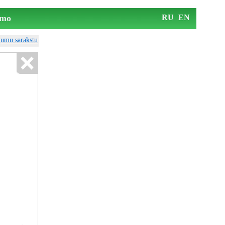
mo
RU
EN
ājumu sarakstu