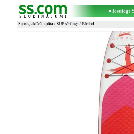
Iesniegt
SLUDINĀJUMI
Sports, aktīvā atpūta
/
SUP sērfings
/ Pārdod