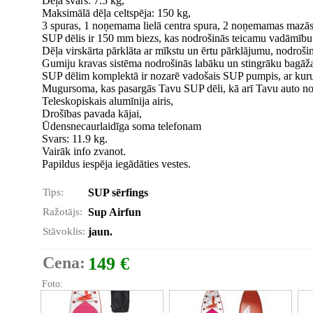
Dēļa svars: 7.5 kg,
Maksimālā dēļa celtspēja: 150 kg,
3 spuras, 1 noņemama lielā centra spura, 2 noņemamas mazās
SUP dēlis ir 150 mm biezs, kas nodrošinās teicamu vadāmību u
Dēļa virskārta pārklāta ar mīkstu un ērtu pārklājumu, nodrošin
Gumiju kravas sistēma nodrošinās labāku un stingrāku bagāž
SUP dēlim komplektā ir nozarē vadošais SUP pumpis, ar kuru
Mugursoma, kas pasargās Tavu SUP dēli, kā arī Tavu auto no
Teleskopiskais alumīnija airis,
Drošības pavada kājai,
Ūdensnecaurlaidīga soma telefonam
Svars: 11.9 kg.
Vairāk info zvanot.
Papildus iespēja iegādāties vestes.
Tips:
SUP sērfings
Ražotājs:
Sup Airfun
Stāvoklis:
jaun.
Cena:
149 €
Foto: