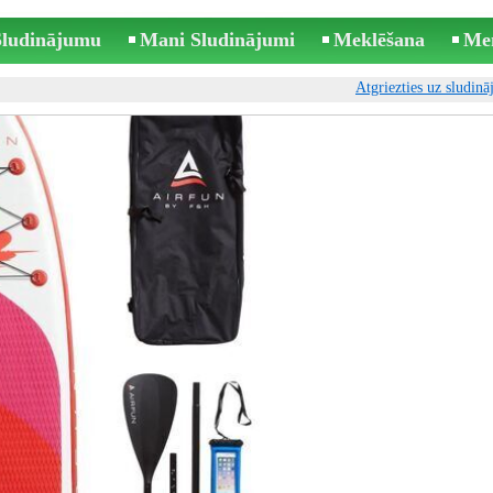
 Sludinājumu
Mani Sludinājumi
Meklēšana
Me
Atgriezties uz sludin