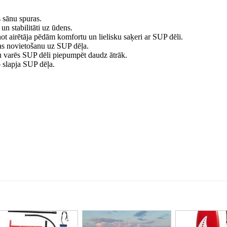
 sānu spuras.
n stabilitāti uz ūdens.
ot airētāja pēdām komfortu un lielisku saķeri ar SUP dēli.
as novietošanu uz SUP dēļa.
 varēs SUP dēli piepumpēt daudz ātrāk.
 slapja SUP dēļa.