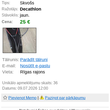
Skvošs
Tips:
Decathlon
Ražotājs:
jaun.
Stāvoklis:
25 €
Cena:
Tālrunis:
Parādīt tālruni
E-mail:
Nosūtīt e-pastu
Vieta:
Rīgas rajons
Unikālo apmeklējumu skaits:
36
Datums: 09.07.2026 12:00
Pievienot Memo
|
Paziņot par pārkāpumu