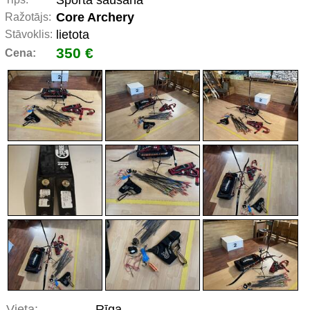
Sporta šaušana
Core Archery
Ražotājs:
lietota
Stāvoklis:
350 €
Cena:
Vieta:
Rīga