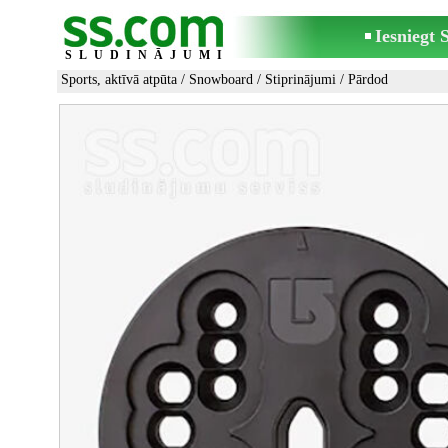
Iesniegt
SLUDINĀJUMI
Sports, aktīvā atpūta
/
Snowboard
/
Stiprinājumi
/ Pārdod