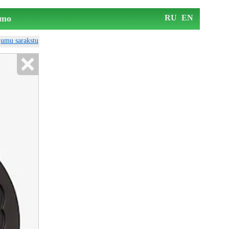
mo
RU
EN
ājumu sarakstu