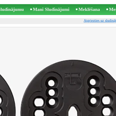
 Sludinājumu
Mani Sludinājumi
Meklēšana
Me
Atgriezties uz sludin