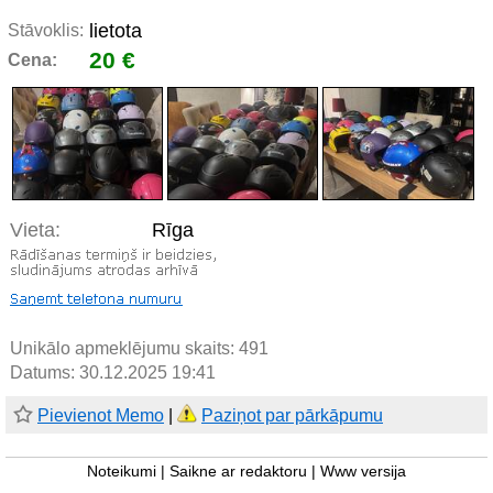
lietota
Stāvoklis:
20 €
Cena:
Vieta:
Rīga
Unikālo apmeklējumu skaits:
491
Datums: 30.12.2025 19:41
Pievienot Memo
|
Paziņot par pārkāpumu
Noteikumi
|
Saikne ar redaktoru
|
Www versija