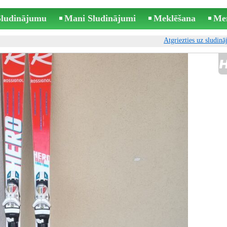
 Sludinājumu
Mani Sludinājumi
Meklēšana
Me
Atgriezties uz sludin