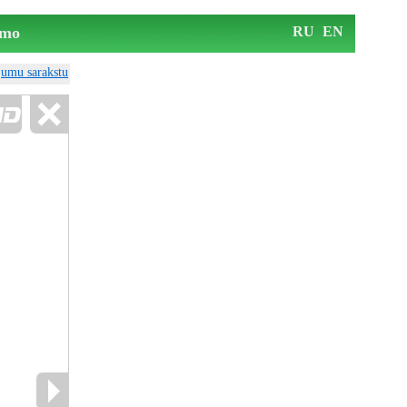
mo
RU
EN
ājumu sarakstu