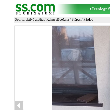
Iesniegt
SLUDINĀJUMI
Sports, aktīvā atpūta
/
Kalnu slēpošana
/
Slēpes
/ Pārdod