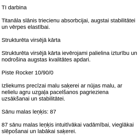
TI darbina
Titanāla slānis triecienu absorbcijai, augstai stabilitātei
un vērpes elastībai.
Strukturēta virsējā kārta
Strukturēta virsējā kārta ievērojami palielina izturību un
nodrošina augstas kvalitātes apdari.
Piste Rocker 10/90/0
Izliekums precīzai malu saķerei ar nūjas malu, ar
nelielu agru uzgaļa pacelšanos pagrieziena
uzsākšanai un stabilitātei.
Sānu malas leņķis: 87
87 sānu malas leņķis intuitīvākai vadāmībai, vieglākai
slēpošanai un labākai saķerei.