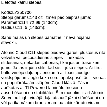
Lietotas kalnu slēpes.
Kods:LY250700
Slēpju garums:143 citi izmēri pēc pieprasījuma;
Parametri:114-72-99 (143cm);
Rādiuss:11, 5 (143cm);
Sānu malas un slēpes pamatne ir nevainojamā
stāvoklī.
Atomic Cloud C11 slēpes piedāvā garus, plūstošus rīta
velveta vai pēcpusdienas slēpes – nekādas
slīdēšanas, nekādas čaboņas, tikai jūs un trase zem
jums. Ja tas ir jūsu stils, tad šīs ir jūsu slēpes. Ar tīru,
baltu virsējo daļu apvienojumā ar īpaši jaudīgo
veiktspēju un vieglo koka serdi apakšpusē tās ir vienas
no populārākajām slēpēm Cloud klāstā. Tās ir
aprīkotas ar TI Powered laminātu triecienu
absorbēšanai un stabilitātei. Šim modelim ir arī Atomic
Servotec Light virsējā daļa atsaucīgākai stūrēšanai un
vēl patīkamākam braucienam pa labiekārtotu virsmu.