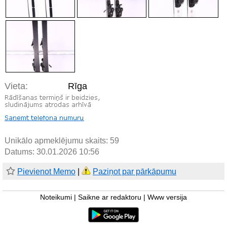
Vieta:
Rīga
Unikālo apmeklējumu skaits:
59
Datums: 30.01.2026 10:56
Pievienot Memo
|
Paziņot par pārkāpumu
Noteikumi
|
Saikne ar redaktoru
|
Www versija